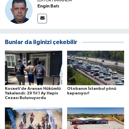
EDITÖR HAKKINDA
Engin Batı
Bunlar da ilginizi çekebilir
Kocaeli’de Aranan Hükümlü
Otobanın İstanbul yönü
Yakalandı: 29 Yıl 1 Ay Hapis
kapanıyor!
Cezası Bulunuyordu