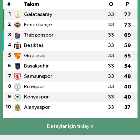
#
Takım
O
P
1
Galatasaray
33
77
2
Fenerbahçe
33
73
3
Trabzonspor
33
69
4
Beşiktaş
33
59
5
Göztepe
33
55
6
Başakşehir
33
54
7
Samsunspor
33
48
8
Rizespor
33
40
9
Konyaspor
33
40
10
Alanyaspor
33
37
Detaylar için tıklayın