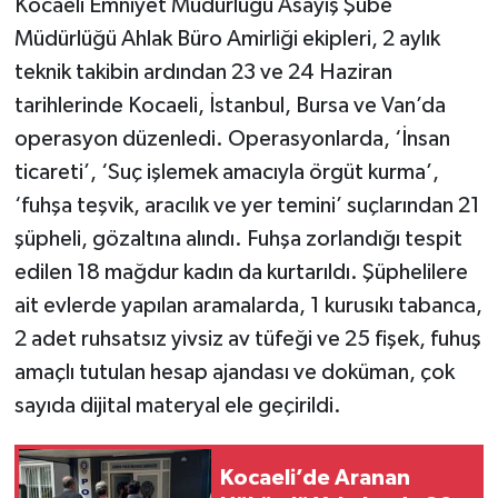
Kocaeli Emniyet Müdürlüğü Asayiş Şube
Müdürlüğü Ahlak Büro Amirliği ekipleri, 2 aylık
teknik takibin ardından 23 ve 24 Haziran
tarihlerinde Kocaeli, İstanbul, Bursa ve Van’da
operasyon düzenledi. Operasyonlarda, ‘İnsan
ticareti’, ‘Suç işlemek amacıyla örgüt kurma’,
‘fuhşa teşvik, aracılık ve yer temini’ suçlarından 21
şüpheli, gözaltına alındı. Fuhşa zorlandığı tespit
edilen 18 mağdur kadın da kurtarıldı. Şüphelilere
ait evlerde yapılan aramalarda, 1 kurusıkı tabanca,
2 adet ruhsatsız yivsiz av tüfeği ve 25 fişek, fuhuş
amaçlı tutulan hesap ajandası ve doküman, çok
sayıda dijital materyal ele geçirildi.
Kocaeli’de Aranan