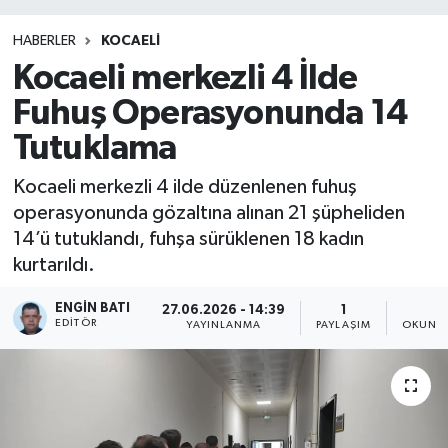
HABERLER
KOCAELİ
Kocaeli merkezli 4 İlde
Fuhuş Operasyonunda 14
Tutuklama
Kocaeli merkezli 4 ilde düzenlenen fuhuş
operasyonunda gözaltına alınan 21 şüpheliden
14’ü tutuklandı, fuhşa sürüklenen 18 kadın
kurtarıldı.
ENGIN BATI
27.06.2026 - 14:39
1
1
EDITÖR
YAYINLANMA
PAYLAŞIM
OKUNMA