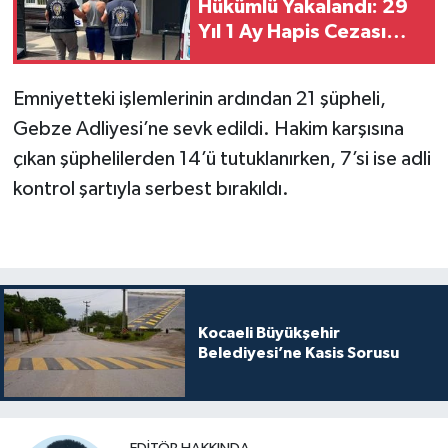
Hükümlü Yakalandı: 29
Yıl 1 Ay Hapis Cezası
Bulunuyordu
Emniyetteki işlemlerinin ardından 21 şüpheli,
Gebze Adliyesi’ne sevk edildi. Hakim karşısına
çıkan şüphelilerden 14’ü tutuklanırken, 7’si ise adli
kontrol şartıyla serbest bırakıldı.
Kocaeli Büyükşehir
Belediyesi’ne Kasis Sorusu