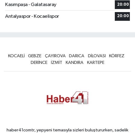
Kasımpaşa - Galatasaray
20:00
Antalyaspor - Kocaelispor
20:00
KOCAELİ
GEBZE
ÇAYIROVA
DARICA
DİLOVASI
KÖRFEZ
DERİNCE
İZMİT
KANDIRA
KARTEPE
haber41comtr, yepyeni temasıyla sizleri buluştururken, sadelik