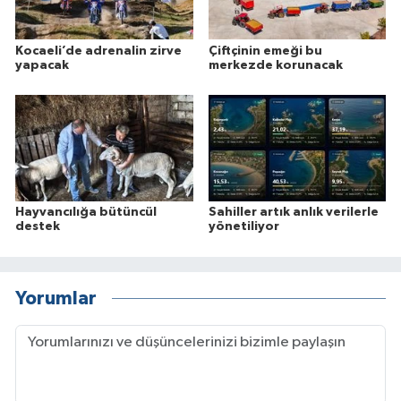
Kocaeli’de adrenalin zirve
Çiftçinin emeği bu
yapacak
merkezde korunacak
Hayvancılığa bütüncül
Sahiller artık anlık verilerle
destek
yönetiliyor
Yorumlar