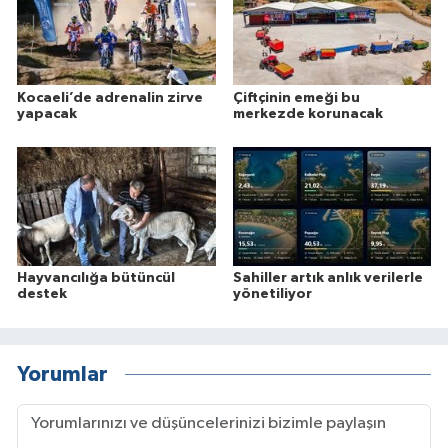
Kocaeli’de adrenalin zirve
Çiftçinin emeği bu
yapacak
merkezde korunacak
Hayvancılığa bütüncül
Sahiller artık anlık verilerle
destek
yönetiliyor
Yorumlar