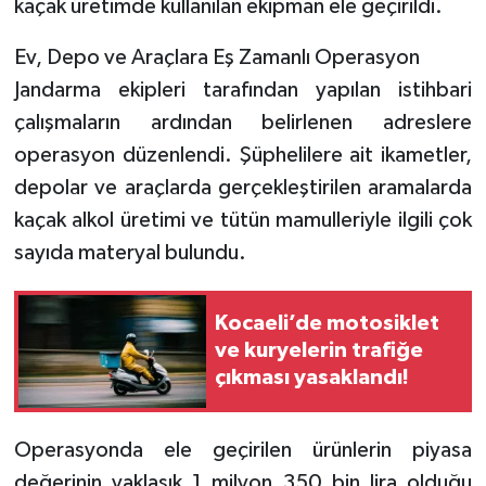
kaçak üretimde kullanılan ekipman ele geçirildi.
Ev, Depo ve Araçlara Eş Zamanlı Operasyon
Jandarma ekipleri tarafından yapılan istihbari
çalışmaların ardından belirlenen adreslere
operasyon düzenlendi. Şüphelilere ait ikametler,
depolar ve araçlarda gerçekleştirilen aramalarda
kaçak alkol üretimi ve tütün mamulleriyle ilgili çok
sayıda materyal bulundu.
Kocaeli’de motosiklet
ve kuryelerin trafiğe
çıkması yasaklandı!
Operasyonda ele geçirilen ürünlerin piyasa
değerinin yaklaşık 1 milyon 350 bin lira olduğu