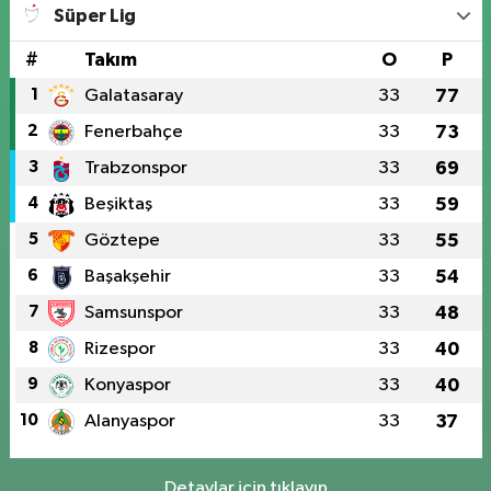
Süper Lig
#
Takım
O
P
1
Galatasaray
33
77
2
Fenerbahçe
33
73
3
Trabzonspor
33
69
4
Beşiktaş
33
59
5
Göztepe
33
55
6
Başakşehir
33
54
7
Samsunspor
33
48
8
Rizespor
33
40
9
Konyaspor
33
40
10
Alanyaspor
33
37
Detaylar için tıklayın