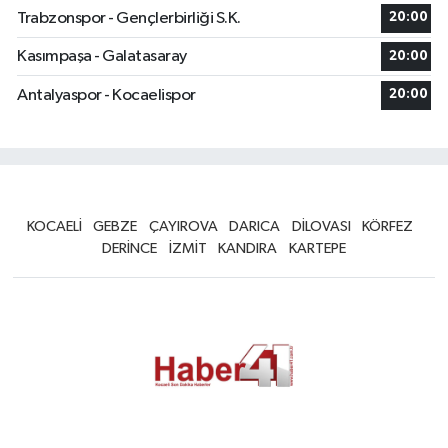
Trabzonspor - Gençlerbirliği S.K.
20:00
Kasımpaşa - Galatasaray
20:00
Antalyaspor - Kocaelispor
20:00
KOCAELİ
GEBZE
ÇAYIROVA
DARICA
DİLOVASI
KÖRFEZ
DERİNCE
İZMİT
KANDIRA
KARTEPE