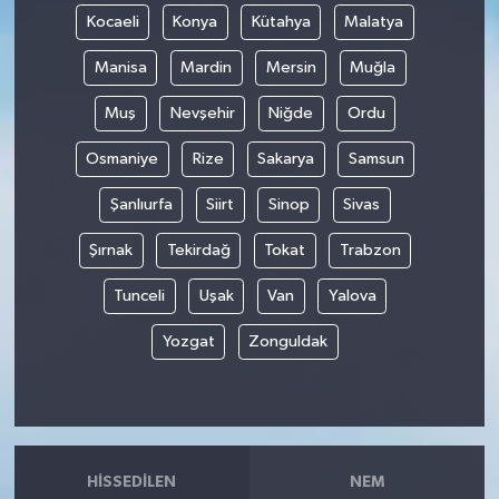
Kocaeli
Konya
Kütahya
Malatya
Manisa
Mardin
Mersin
Muğla
Muş
Nevşehir
Niğde
Ordu
Osmaniye
Rize
Sakarya
Samsun
Şanlıurfa
Siirt
Sinop
Sivas
Şırnak
Tekirdağ
Tokat
Trabzon
Tunceli
Uşak
Van
Yalova
Yozgat
Zonguldak
HISSEDILEN
NEM