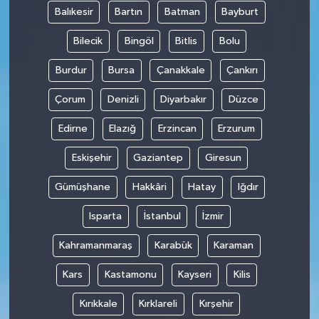
Balıkesir
Bartın
Batman
Bayburt
Bilecik
Bingöl
Bitlis
Bolu
Burdur
Bursa
Çanakkale
Çankırı
Çorum
Denizli
Diyarbakır
Düzce
Edirne
Elazığ
Erzincan
Erzurum
Eskişehir
Gaziantep
Giresun
Gümüşhane
Hakkâri
Hatay
Iğdır
Isparta
İstanbul
İzmir
Kahramanmaraş
Karabük
Karaman
Kars
Kastamonu
Kayseri
Kilis
Kırıkkale
Kırklareli
Kırşehir