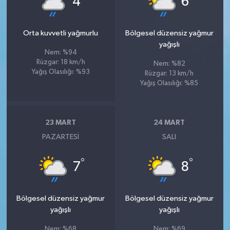
4
6
Orta kuvvetli yağmurlu
Bölgesel düzensiz yağmur
yağışlı
Nem: %94
Rüzgar: 18 km/h
Nem: %82
Yağış Olasılığı: %93
Rüzgar: 13 km/h
Yağış Olasılığı: %85
23 MART
24 MART
PAZARTESI
SALI
°
°
7
8
Bölgesel düzensiz yağmur
Bölgesel düzensiz yağmur
yağışlı
yağışlı
Nem: %68
Nem: %69