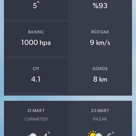
°
5
%93
BASINÇ
RÜZGAR
1000
9
hpa
km/s
ÇIY
GÖRÜŞ
4.1
8
km
21 MART
22 MART
CUMARTESI
PAZAR
°
°