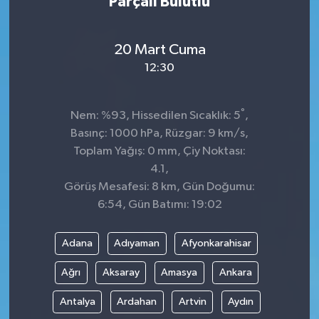
Parçalı Bulutlu
20 Mart Cuma
12:30
°
Nem: %93, Hissedilen Sıcaklık: 5
,
Basınç: 1000 hPa, Rüzgar: 9 km/s,
Toplam Yağış: 0 mm, Çiy Noktası:
4.1,
Görüş Mesafesi: 8 km, Gün Doğumu:
6:54, Gün Batımı: 19:02
Adana
Adıyaman
Afyonkarahisar
Ağrı
Aksaray
Amasya
Ankara
Antalya
Ardahan
Artvin
Aydın