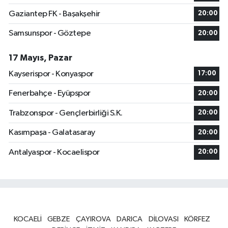
Gaziantep FK - Başakşehir
20:00
Samsunspor - Göztepe
20:00
17 Mayıs, Pazar
Kayserispor - Konyaspor
17:00
Fenerbahçe - Eyüpspor
20:00
Trabzonspor - Gençlerbirliği S.K.
20:00
Kasımpaşa - Galatasaray
20:00
Antalyaspor - Kocaelispor
20:00
KOCAELİ
GEBZE
ÇAYIROVA
DARICA
DİLOVASI
KÖRFEZ