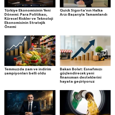
Türkiye Ekonomisinin Yeni
Quick Sigorta’nın Halka
Dönemi: Para Politikası,
Arzı Başarıyla Tamamlandı
Küresel Riskler ve Teknoloji
Ekonomisinin Stratejik
Önemi
Temmuzda zam ve indirim
Bakan Bolat: Esnafımızı
şampiyonları belli oldu
güçlendirecek yeni
finansman desteklerini
hayata geçiriyoruz