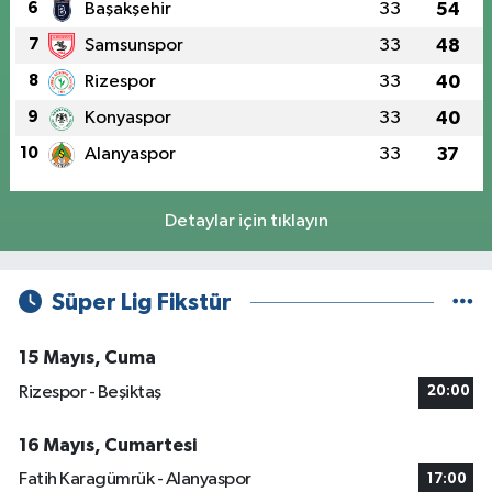
6
Başakşehir
33
54
7
Samsunspor
33
48
8
Rizespor
33
40
9
Konyaspor
33
40
10
Alanyaspor
33
37
Detaylar için tıklayın
Süper Lig Fikstür
15 Mayıs, Cuma
Rizespor - Beşiktaş
20:00
16 Mayıs, Cumartesi
Fatih Karagümrük - Alanyaspor
17:00