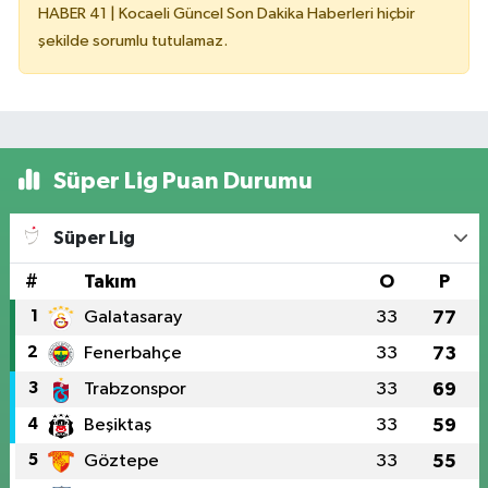
HABER 41 | Kocaeli Güncel Son Dakika Haberleri hiçbir
şekilde sorumlu tutulamaz.
Süper Lig Puan Durumu
Süper Lig
#
Takım
O
P
1
Galatasaray
33
77
2
Fenerbahçe
33
73
3
Trabzonspor
33
69
4
Beşiktaş
33
59
5
Göztepe
33
55