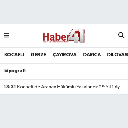
GENEL
KOCAELİ
biyografi
Nöbetçi Eczaneler
Siyaset
GEBZE
Hava Durumu
SPOR
ÇAYIROVA
Namaz Vakitleri
KOCAELİ
GEBZE
ÇAYIROVA
DARICA
DİLOVAS
Bilim, Teknoloji
DARICA
Trafik Durumu
biyografi
DİLOVASI
Süper Lig Puan Durumu ve Fikstür
13:31
Kocaeli’de Aranan Hükümlü Yakalandı: 29 Yıl 1 Ay Hapis Cezası Bulunuyordu
KÖRFEZ
Tüm Manşetler
Ekonomi
Son Dakika Haberleri
GÜNDEM
Haber Arşivi