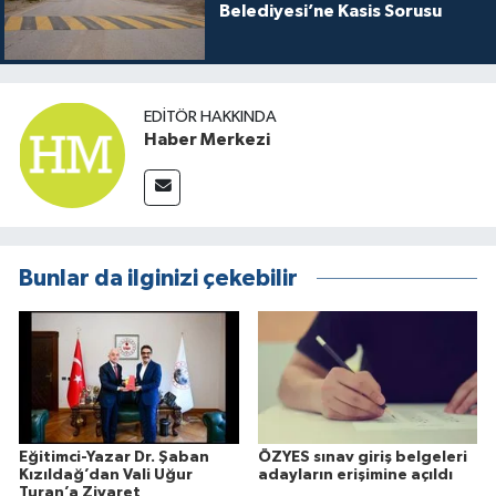
Belediyesi’ne Kasis Sorusu
EDITÖR HAKKINDA
Haber Merkezi
Bunlar da ilginizi çekebilir
Eğitimci-Yazar Dr. Şaban
ÖZYES sınav giriş belgeleri
Kızıldağ’dan Vali Uğur
adayların erişimine açıldı
Turan’a Ziyaret