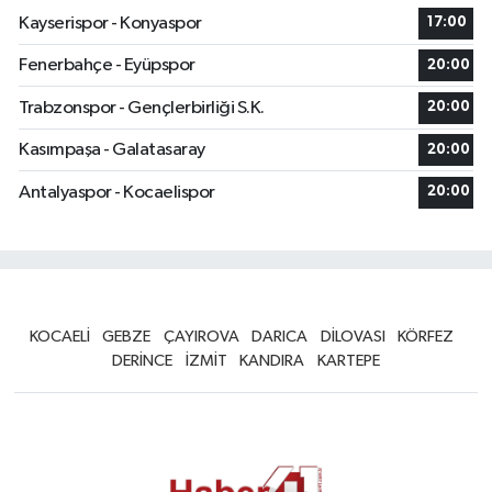
Kayserispor - Konyaspor
17:00
Fenerbahçe - Eyüpspor
20:00
Trabzonspor - Gençlerbirliği S.K.
20:00
Kasımpaşa - Galatasaray
20:00
Antalyaspor - Kocaelispor
20:00
KOCAELİ
GEBZE
ÇAYIROVA
DARICA
DİLOVASI
KÖRFEZ
DERİNCE
İZMİT
KANDIRA
KARTEPE