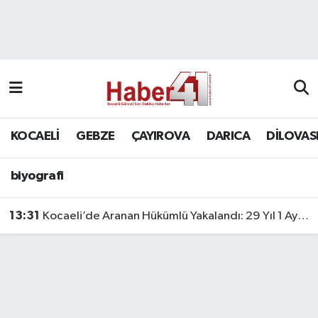
GENEL
KOCAELİ
biyografi
Nöbetçi Eczaneler
Siyaset
GEBZE
Hava Durumu
SPOR
ÇAYIROVA
Namaz Vakitleri
KOCAELİ
GEBZE
ÇAYIROVA
DARICA
DİLOVAS
Bilim, Teknoloji
DARICA
Trafik Durumu
biyografi
DİLOVASI
Süper Lig Puan Durumu ve Fikstür
13:31
Kocaeli’de Aranan Hükümlü Yakalandı: 29 Yıl 1 Ay Hapis Cezası Bulunuyordu
KÖRFEZ
Tüm Manşetler
Ekonomi
Son Dakika Haberleri
GÜNDEM
Haber Arşivi