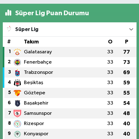
Süper Lig Puan Durumu
Süper Lig
#
Takım
O
P
1
Galatasaray
33
77
2
Fenerbahçe
33
73
3
Trabzonspor
33
69
4
Beşiktaş
33
59
5
Göztepe
33
55
6
Başakşehir
33
54
7
Samsunspor
33
48
8
Rizespor
33
40
9
Konyaspor
33
40