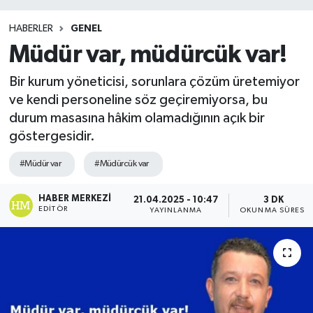
HABERLER
GENEL
Müdür var, müdürcük var!
Bir kurum yöneticisi, sorunlara çözüm üretemiyor
ve kendi personeline söz geçiremiyorsa, bu
durum masasına hâkim olamadığının açık bir
göstergesidir.
#Müdür var
#Müdürcük var
HABER MERKEZI
21.04.2025 - 10:47
3 DK
EDITÖR
YAYINLANMA
OKUNMA SÜRESI