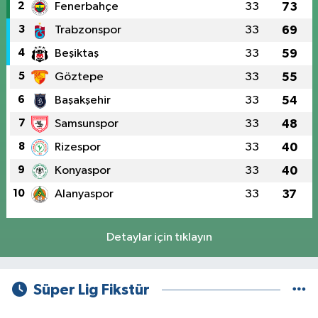
2
Fenerbahçe
33
73
3
Trabzonspor
33
69
4
Beşiktaş
33
59
5
Göztepe
33
55
6
Başakşehir
33
54
7
Samsunspor
33
48
8
Rizespor
33
40
9
Konyaspor
33
40
10
Alanyaspor
33
37
Detaylar için tıklayın
Süper Lig Fikstür