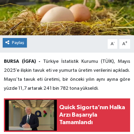
Paylaş
-
+
A
A
BURSA (İGFA) -
Türkiye İstatistik Kurumu (TÜİK), Mayıs
2025’e ilişkin tavuk eti ve yumurta üretim verilerini açıkladı.
Mayıs’ta tavuk eti üretimi, bir önceki yılın aynı ayına göre
yüzde 11,7 artarak 241 bin 782 tona yükseldi.
Quick Sigorta’nın Halka
Arzı Başarıyla
Tamamlandı