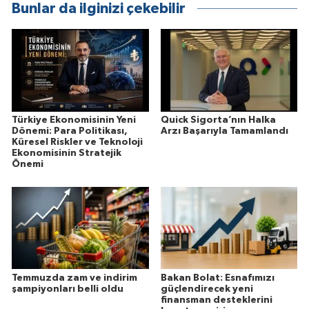
Bunlar da ilginizi çekebilir
Türkiye Ekonomisinin Yeni
Quick Sigorta’nın Halka
Dönemi: Para Politikası,
Arzı Başarıyla Tamamlandı
Küresel Riskler ve Teknoloji
Ekonomisinin Stratejik
Önemi
Temmuzda zam ve indirim
Bakan Bolat: Esnafımızı
şampiyonları belli oldu
güçlendirecek yeni
finansman desteklerini