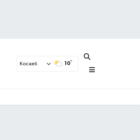
°
10
Kocaeli