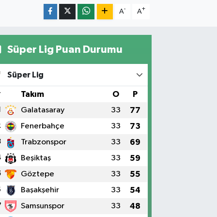
-
+
A
A
Süper Lig Puan Durumu
Süper Lig
#
Takım
O
P
1
Galatasaray
33
77
2
Fenerbahçe
33
73
3
Trabzonspor
33
69
4
Beşiktaş
33
59
5
Göztepe
33
55
6
Başakşehir
33
54
7
Samsunspor
33
48