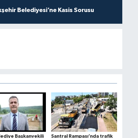
kşehir Belediyesi’ne Kasis Sorusu
lediye Başkanvekili
Santral Rampası’nda trafik