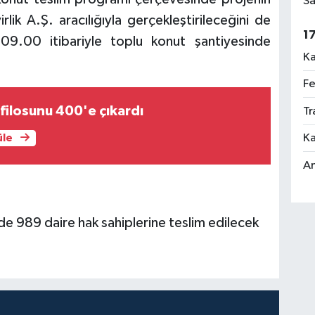
Sa
lik A.Ş. aracılığıyla gerçekleştirileceğini de
1
 09.00 itibariyle toplu konut şantiyesinde
Ka
Fe
 filosunu 400'e çıkardı
Tr
Ka
üle
An