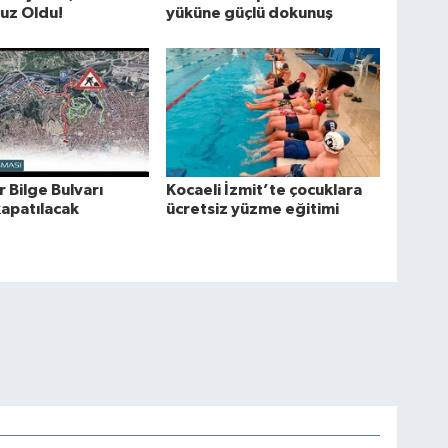
uz Oldu!
yüküne güçlü dokunuş
 Bilge Bulvarı
Kocaeli İzmit’te çocuklara
kapatılacak
ücretsiz yüzme eğitimi