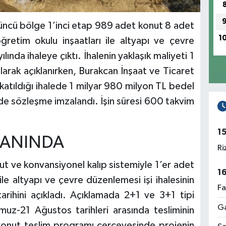
üncü bölge 1’inci etap 989 adet konut 8 adet
1
retim okulu inşaatları ile altyapı ve çevre
lında ihaleye çıktı. İhalenin yaklaşık maliyeti 1
arak açıklanırken, Burakcan İnşaat ve Ticaret
k katıldığı ihalede 1 milyar 980 milyon TL bedel
e sözleşme imzalandı. İşin süresi 600 takvim
1
ALANINDA
Ri
nut ve konvansiyonel kalıp sistemiyle 1’er adet
1
ile altyapı ve çevre düzenlemesi işi ihalesinin
Fa
arihini açıkladı. Açıklamada 2+1 ve 3+1 tipi
Ga
muz-21 Ağustos tarihleri arasında tesliminin
 konut teslim programı çerçevesinde projenin