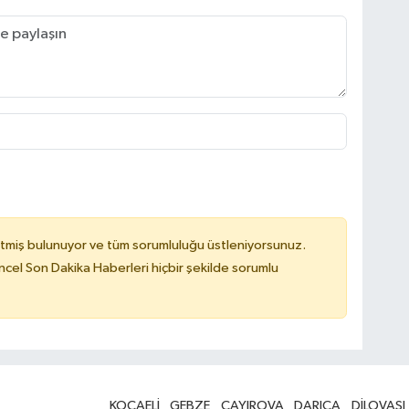
tmiş bulunuyor ve tüm sorumluluğu üstleniyorsunuz.
cel Son Dakika Haberleri hiçbir şekilde sorumlu
KOCAELİ
GEBZE
ÇAYIROVA
DARICA
DİLOVASI