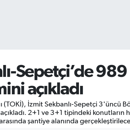
lı-Sepetçi’de 989
ini açıkladı
ı (TOKİ), İzmit Sekbanlı-Sepetçi 3'üncü Böl
çıkladı. 2+1 ve 3+1 tipindeki konutların ha
rasında şantiye alanında gerçekleştirilece