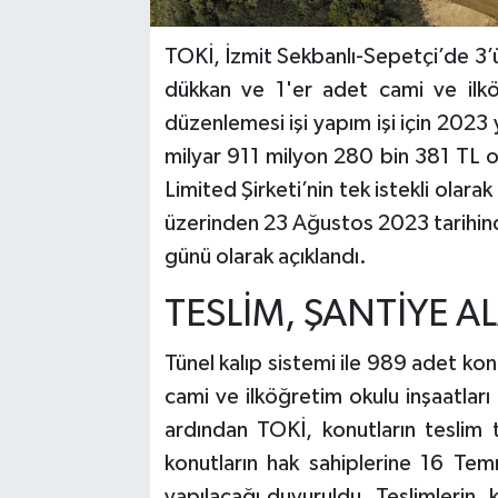
TOKİ, İzmit Sekbanlı-Sepetçi’de 3’
dükkan ve 1'er adet cami ve ilköğ
düzenlemesi işi yapım işi için 2023 yı
milyar 911 milyon 280 bin 381 TL ol
Limited Şirketi’nin tek istekli olara
üzerinden 23 Ağustos 2023 tarihind
günü olarak açıklandı.
TESLİM, ŞANTİYE 
Tünel kalıp sistemi ile 989 adet ko
cami ve ilköğretim okulu inşaatları 
ardından TOKİ, konutların teslim t
konutların hak sahiplerine 16 Tem
yapılacağı duyuruldu. Teslimlerin,