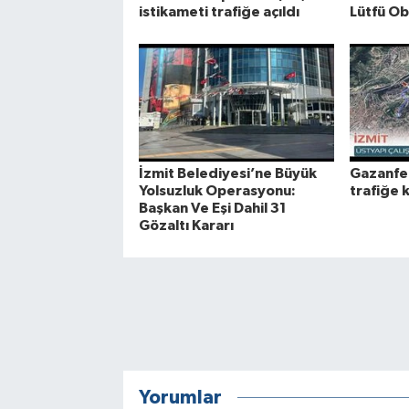
istikameti trafiğe açıldı
Lütfü Ob
İzmit Belediyesi’ne Büyük
Gazanfer
Yolsuzluk Operasyonu:
trafiğe 
Başkan Ve Eşi Dahil 31
Gözaltı Kararı
Yorumlar