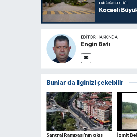
EDITÖRÜN SEÇTIĞI
Kocaeli Büyü
EDITÖR HAKKINDA
Engin Batı
Bunlar da ilginizi çekebilir
Santral Rampası’nın çıkış
İzmit Be