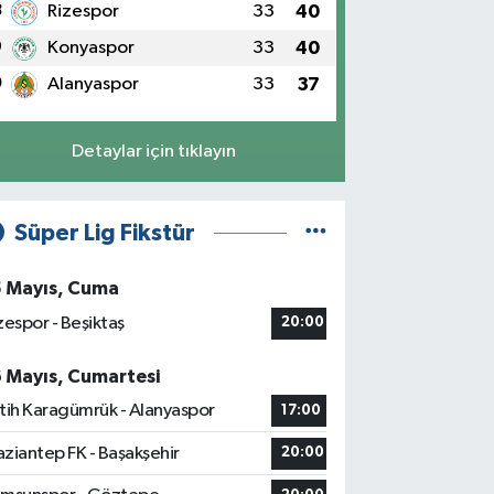
8
Rizespor
33
40
9
Konyaspor
33
40
0
Alanyaspor
33
37
Detaylar için tıklayın
Süper Lig Fikstür
5 Mayıs, Cuma
zespor - Beşiktaş
20:00
6 Mayıs, Cumartesi
tih Karagümrük - Alanyaspor
17:00
ziantep FK - Başakşehir
20:00