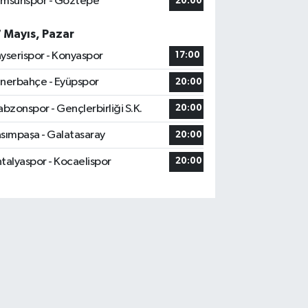
msunspor - Göztepe
20:00
7 Mayıs, Pazar
yserispor - Konyaspor
17:00
nerbahçe - Eyüpspor
20:00
abzonspor - Gençlerbirliği S.K.
20:00
sımpaşa - Galatasaray
20:00
talyaspor - Kocaelispor
20:00