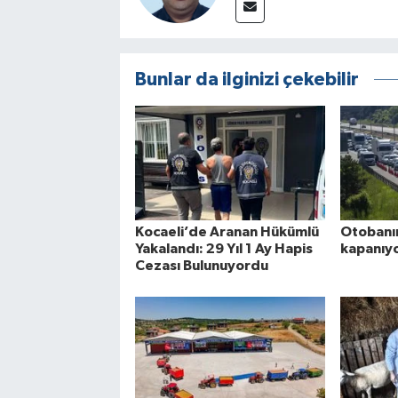
Bunlar da ilginizi çekebilir
Kocaeli’de Aranan Hükümlü
Otobanın
Yakalandı: 29 Yıl 1 Ay Hapis
kapanıyo
Cezası Bulunuyordu