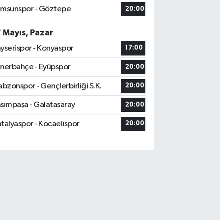
msunspor - Göztepe
20:00
7 Mayıs, Pazar
yserispor - Konyaspor
17:00
nerbahçe - Eyüpspor
20:00
abzonspor - Gençlerbirliği S.K.
20:00
sımpaşa - Galatasaray
20:00
talyaspor - Kocaelispor
20:00