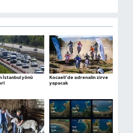
 İstanbul yönü
Kocaeli’de adrenalin zirve
r!
yapacak