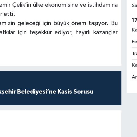
 Demir Çelik’in ülke ekonomisine ve istihdamına
Sa
r etti.
1
kemizin geleceği için büyük önem taşıyor. Bu
Ka
ılar için teşekkür ediyor, hayırlı kazançlar
Fe
Tr
Ka
An
kşehir Belediyesi’ne Kasis Sorusu