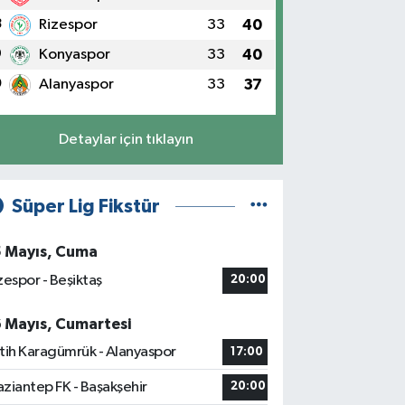
8
Rizespor
33
40
9
Konyaspor
33
40
0
Alanyaspor
33
37
Detaylar için tıklayın
Süper Lig Fikstür
5 Mayıs, Cuma
zespor - Beşiktaş
20:00
6 Mayıs, Cumartesi
tih Karagümrük - Alanyaspor
17:00
ziantep FK - Başakşehir
20:00