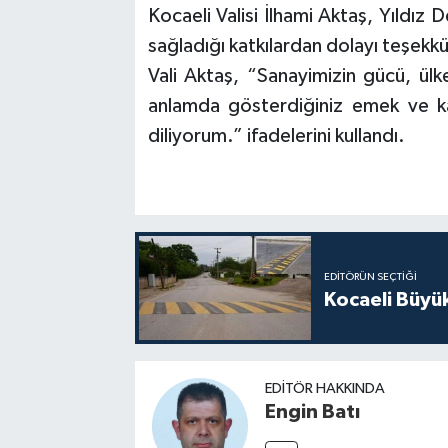
Kocaeli Valisi İlhami Aktaş, Yıldız
sağladığı katkılardan dolayı teşekkü
Vali Aktaş, “Sanayimizin gücü, ül
anlamda gösterdiğiniz emek ve katk
diliyorum.” ifadelerini kullandı.
EDITÖRÜN SEÇTIĞI
Kocaeli Büyü
EDITÖR HAKKINDA
Engin Batı