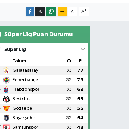
-
+
A
A
Süper Lig Puan Durumu
Süper Lig
#
Takım
O
P
1
Galatasaray
33
77
2
Fenerbahçe
33
73
3
Trabzonspor
33
69
4
Beşiktaş
33
59
5
Göztepe
33
55
6
Başakşehir
33
54
7
Samsunspor
33
48