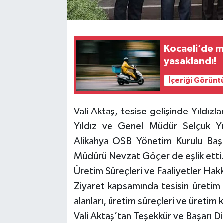
Kocaeli’de m
yasaklandı!
İçeriği Görünt
Vali Aktaş, tesise gelişinde Yıldız
Yıldız ve Genel Müdür Selçuk Yıl
Alikahya OSB Yönetim Kurulu Baş
Müdürü Nevzat Göçer de eşlik etti
Üretim Süreçleri ve Faaliyetler Hak
Ziyaret kapsamında tesisin üretim a
alanları, üretim süreçleri ve üretim k
Vali Aktaş’tan Teşekkür ve Başarı Di