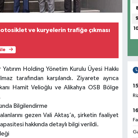
1
otosiklet ve kuryelerin trafiğe çıkması
üle
lar Yatırım Holding Yönetim Kurulu Üyesi Hakkı
maz tarafından karşılandı. Ziyarete ayrıca
1
kanı Hamit Velioğlu ve Alikahya OSB Bölge
Ri
.
kında Bilgilendirme
1
lanlarını gezen Vali Aktaş’a, şirketin faaliyet
Fa
apasitesi hakkında detaylı bilgi verildi.
Ga
leği