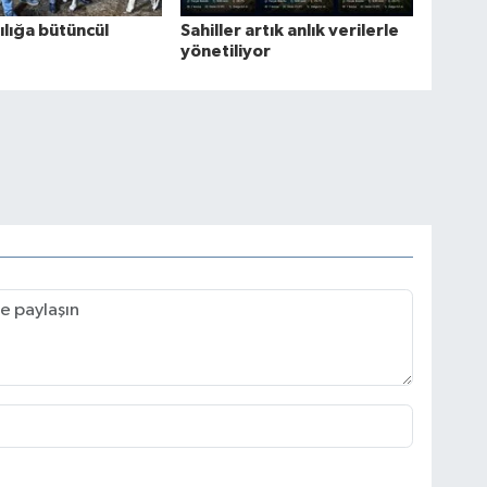
lığa bütüncül
Sahiller artık anlık verilerle
yönetiliyor