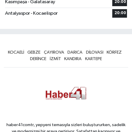
Kasımpaşa - Galatasaray
20:00
Antalyaspor - Kocaelispor
20:00
KOCAELİ
GEBZE
ÇAYIROVA
DARICA
DİLOVASI
KÖRFEZ
DERİNCE
İZMİT
KANDIRA
KARTEPE
haber41comtr, yepyeni temasıyla sizleri buluştururken, sadelik
ve modernizmi bir araya getiriyor. Şatafattan kaçınıyor ve