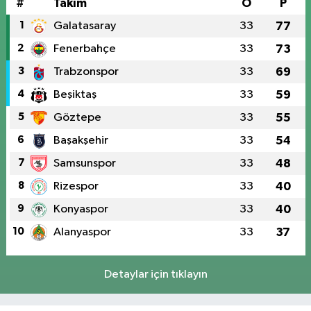
#
Takım
O
P
1
Galatasaray
33
77
2
Fenerbahçe
33
73
3
Trabzonspor
33
69
4
Beşiktaş
33
59
5
Göztepe
33
55
6
Başakşehir
33
54
7
Samsunspor
33
48
8
Rizespor
33
40
9
Konyaspor
33
40
10
Alanyaspor
33
37
Detaylar için tıklayın