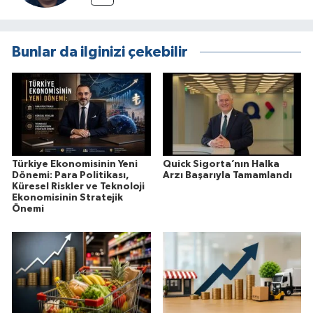
Bunlar da ilginizi çekebilir
Türkiye Ekonomisinin Yeni
Quick Sigorta’nın Halka
Dönemi: Para Politikası,
Arzı Başarıyla Tamamlandı
Küresel Riskler ve Teknoloji
Ekonomisinin Stratejik
Önemi