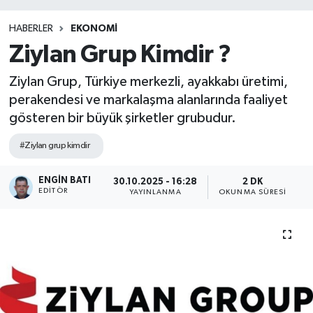
HABERLER
EKONOMI
Ziylan Grup Kimdir ?
Ziylan Grup, Türkiye merkezli, ayakkabı üretimi,
perakendesi ve markalaşma alanlarında faaliyet
gösteren bir büyük şirketler grubudur.
#Ziylan grup kimdir
ENGIN BATI
30.10.2025 - 16:28
2 DK
EDITÖR
YAYINLANMA
OKUNMA SÜRESI