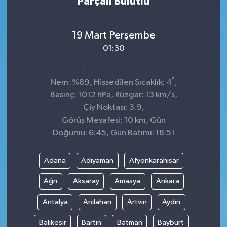
Parçalı Bulutlu
19 Mart Perşembe
01:30
°
Nem: %89, Hissedilen Sıcaklık: 4
,
Basınç: 1012 hPa, Rüzgar: 13 km/s,
Çiy Noktası: 3.9,
Görüş Mesafesi: 10 km, Gün
Doğumu: 6:45, Gün Batımı: 18:51
Adana
Adıyaman
Afyonkarahisar
Ağrı
Aksaray
Amasya
Ankara
Antalya
Ardahan
Artvin
Aydın
Balıkesir
Bartın
Batman
Bayburt