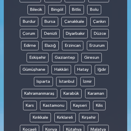
Bilecik
Bingöl
Bitlis
Bolu
Burdur
Bursa
Çanakkale
Çankırı
Çorum
Denizli
Diyarbakır
Düzce
Edirne
Elazığ
Erzincan
Erzurum
Eskişehir
Gaziantep
Giresun
Gümüşhane
Hakkâri
Hatay
Iğdır
Isparta
İstanbul
İzmir
Kahramanmaraş
Karabük
Karaman
Kars
Kastamonu
Kayseri
Kilis
Kırıkkale
Kırklareli
Kırşehir
Kocaeli
Konya
Kütahya
Malatya