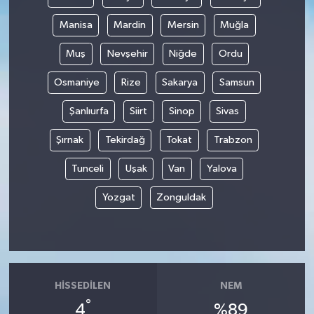
Manisa
Mardin
Mersin
Muğla
Muş
Nevşehir
Niğde
Ordu
Osmaniye
Rize
Sakarya
Samsun
Şanlıurfa
Siirt
Sinop
Sivas
Şırnak
Tekirdağ
Tokat
Trabzon
Tunceli
Uşak
Van
Yalova
Yozgat
Zonguldak
HISSEDILEN
NEM
°
4
%89