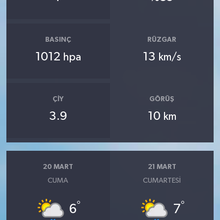
BASINÇ
RÜZGAR
1012
13
hpa
km/s
ÇIY
GÖRÜŞ
3.9
10
km
20 MART
21 MART
CUMA
CUMARTESI
°
°
6
7