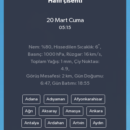
Hafif çisenti
20 Mart Cuma
05:15
°
Nem: %80, Hissedilen Sıcaklık: 6
,
Basınç: 1000 hPa, Rüzgar: 16 km/s,
Toplam Yağış: 1 mm, Çiy Noktası:
4.9,
Görüş Mesafesi: 2 km, Gün Doğumu:
6:47, Gün Batımı: 18:55
Adana
Adıyaman
Afyonkarahisar
Ağrı
Aksaray
Amasya
Ankara
Antalya
Ardahan
Artvin
Aydın