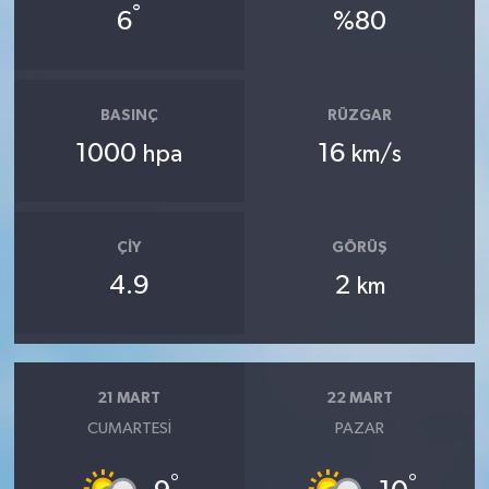
°
6
%80
BASINÇ
RÜZGAR
1000
16
hpa
km/s
ÇIY
GÖRÜŞ
4.9
2
km
21 MART
22 MART
CUMARTESI
PAZAR
°
°