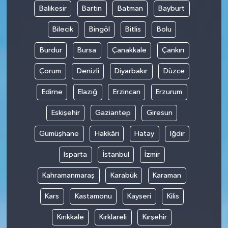
Balıkesir
Bartın
Batman
Bayburt
Bilecik
Bingöl
Bitlis
Bolu
Burdur
Bursa
Çanakkale
Çankırı
Çorum
Denizli
Diyarbakır
Düzce
Edirne
Elazığ
Erzincan
Erzurum
Eskişehir
Gaziantep
Giresun
Gümüşhane
Hakkâri
Hatay
Iğdır
Isparta
İstanbul
İzmir
Kahramanmaraş
Karabük
Karaman
Kars
Kastamonu
Kayseri
Kilis
Kırıkkale
Kırklareli
Kırşehir