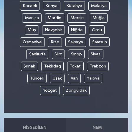
Kocaeli
Konya
Kütahya
Malatya
Manisa
Mardin
Mersin
Muğla
Muş
Nevşehir
Niğde
Ordu
Osmaniye
Rize
Sakarya
Samsun
Şanlıurfa
Siirt
Sinop
Sivas
Şırnak
Tekirdağ
Tokat
Trabzon
Tunceli
Uşak
Van
Yalova
Yozgat
Zonguldak
HISSEDILEN
NEM