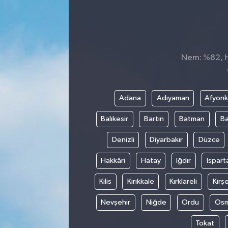
Nem: %82, Hi
Adana
Adıyaman
Afyonk
Balıkesir
Bartın
Batman
Ba
Denizli
Diyarbakır
Düzce
Hakkâri
Hatay
Iğdır
Ispart
Kilis
Kırıkkale
Kırklareli
Kırşe
Nevşehir
Niğde
Ordu
Osm
Tokat