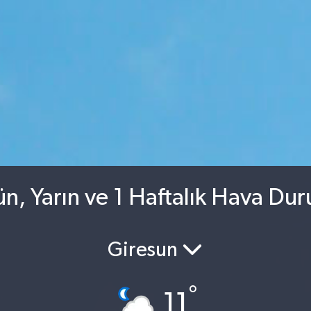
n, Yarın ve 1 Haftalık Hava Du
Giresun
°
11