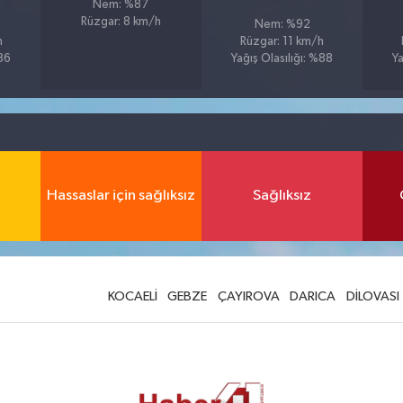
Nem: %87
Rüzgar: 8 km/h
Nem: %92
h
Rüzgar: 11 km/h
%86
Yağış Olasılığı: %88
Ya
Hassaslar için sağlıksız
Sağlıksız
KOCAELİ
GEBZE
ÇAYIROVA
DARICA
DİLOVASI