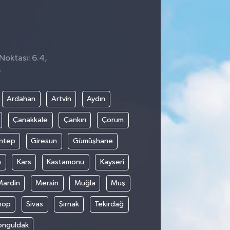
Noktası: 6.4,
5
Ardahan
Artvin
Aydın
Çanakkale
Çankırı
Çorum
ntep
Giresun
Gümüşhane
n
Kars
Kastamonu
Kayseri
Mardin
Mersin
Muğla
Muş
nop
Sivas
Şırnak
Tekirdağ
onguldak