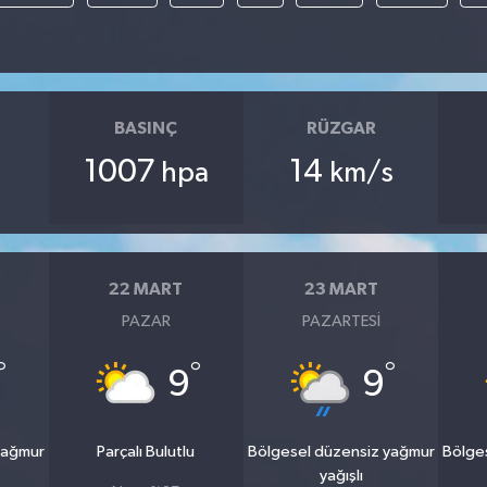
BASINÇ
RÜZGAR
1007
14
hpa
km/s
22 MART
23 MART
PAZAR
PAZARTESI
°
°
°
9
9
yağmur
Parçalı Bulutlu
Bölgesel düzensiz yağmur
Bölge
yağışlı