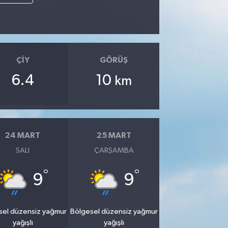
ÇIY
GÖRÜŞ
6.4
10
km
24 MART
25 MART
SALI
ÇARŞAMBA
°
°
9
9
sel düzensiz yağmur
Bölgesel düzensiz yağmur
yağışlı
yağışlı