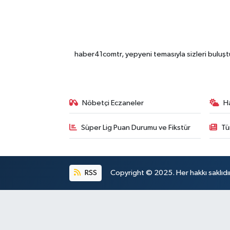
haber41comtr, yepyeni temasıyla sizleri buluştu
Nöbetçi Eczaneler
H
Süper Lig Puan Durumu ve Fikstür
Tü
RSS
Copyright © 2025. Her hakkı saklıdır