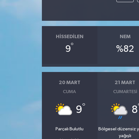
HISSEDILEN
NEM
°
9
%82
20 MART
21 MART
CUMA
CUMARTESI
°
9
8
Parçalı Bulutlu
Bölgesel düzensiz 
yağışlı