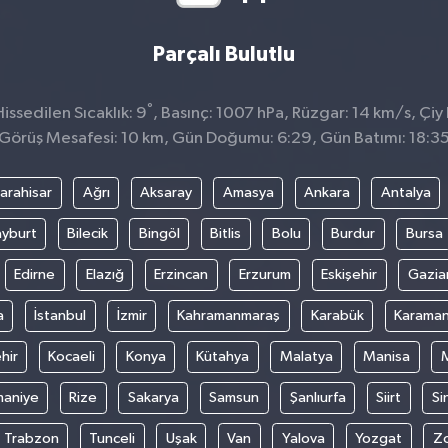
Parçalı Bulutlu
°
ssedilen Sıcaklık: 9
, Basınç: 1007 hPa, Rüzgar: 14 km/s, Çiy 
Görüş Mesafesi: 10 km, Gün Doğumu: 6:29, Gün Batımı: 18:3
arahisar
Ağrı
Aksaray
Amasya
Ankara
Antalya
yburt
Bilecik
Bingöl
Bitlis
Bolu
Burdur
Bursa
Edirne
Elazığ
Erzincan
Erzurum
Eskişehir
Gazia
a
İstanbul
İzmir
Kahramanmaraş
Karabük
Karama
hir
Kocaeli
Konya
Kütahya
Malatya
Manisa
aniye
Rize
Sakarya
Samsun
Şanlıurfa
Siirt
Si
Trabzon
Tunceli
Uşak
Van
Yalova
Yozgat
Z