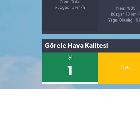
Nem: %82
Rüzgar: 13 km/h
Nem: %89
Rüzgar: 10 km/
Yağış Olasılığı: 
Görele Hava Kalitesi
İyi
1
Orta