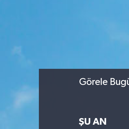
Görele Bugü
ŞU AN