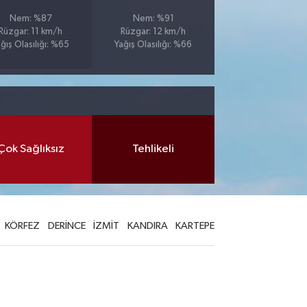
Nem: %87
Nem: %91
Rüzgar: 11 km/h
Rüzgar: 12 km/h
ğış Olasılığı: %65
Yağış Olasılığı: %66
Çok Sağlıksız
Tehlikeli
KÖRFEZ
DERİNCE
İZMİT
KANDIRA
KARTEPE