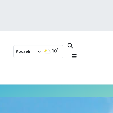
°
10
Kocaeli