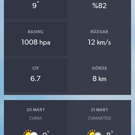
°
9
%82
BASINÇ
RÜZGAR
1008
12
hpa
km/s
ÇIY
GÖRÜŞ
6.7
8
km
20 MART
21 MART
CUMA
CUMARTESI
°
°