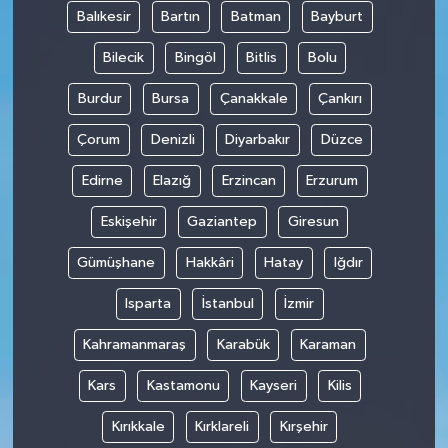
Balıkesir
Bartın
Batman
Bayburt
Bilecik
Bingöl
Bitlis
Bolu
Burdur
Bursa
Çanakkale
Çankırı
Çorum
Denizli
Diyarbakır
Düzce
Edirne
Elazığ
Erzincan
Erzurum
Eskişehir
Gaziantep
Giresun
Gümüşhane
Hakkâri
Hatay
Iğdır
Isparta
İstanbul
İzmir
Kahramanmaraş
Karabük
Karaman
Kars
Kastamonu
Kayseri
Kilis
Kırıkkale
Kırklareli
Kırşehir