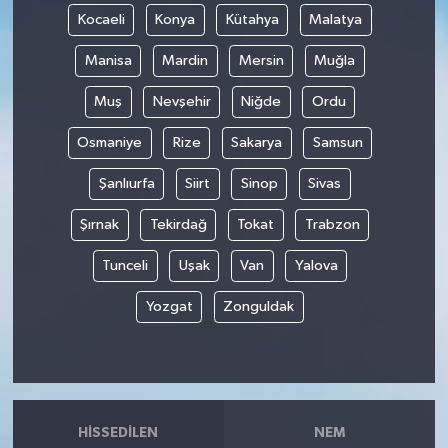
Kocaeli
Konya
Kütahya
Malatya
Manisa
Mardin
Mersin
Muğla
Muş
Nevşehir
Niğde
Ordu
Osmaniye
Rize
Sakarya
Samsun
Şanlıurfa
Siirt
Sinop
Sivas
Şırnak
Tekirdağ
Tokat
Trabzon
Tunceli
Uşak
Van
Yalova
Yozgat
Zonguldak
HISSEDILEN
NEM