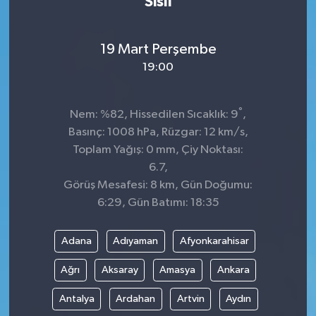
Sisli
19 Mart Perşembe
19:00
°
Nem: %82, Hissedilen Sıcaklık: 9
,
Basınç: 1008 hPa, Rüzgar: 12 km/s,
Toplam Yağış: 0 mm, Çiy Noktası:
6.7,
Görüş Mesafesi: 8 km, Gün Doğumu:
6:29, Gün Batımı: 18:35
Adana
Adıyaman
Afyonkarahisar
Ağrı
Aksaray
Amasya
Ankara
Antalya
Ardahan
Artvin
Aydın