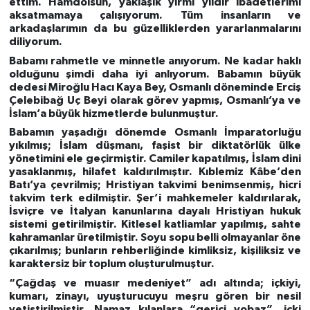
ettim. Hamdolsun, yaklaşık yirmi yıldır ibadetlerimi
aksatmamaya çalışıyorum. Tüm insanların ve
arkadaşlarımın da bu güzelliklerden yararlanmalarını
diliyorum.
Babamı rahmetle ve minnetle anıyorum. Ne kadar haklı
olduğunu şimdi daha iyi anlıyorum. Babamın büyük
dedesi Miroğlu Hacı Kaya Bey, Osmanlı döneminde Erciş
Çelebibağ Uç Beyi olarak görev yapmış, Osmanlı’ya ve
İslam’a büyük hizmetlerde bulunmuştur.
Babamın yaşadığı dönemde Osmanlı İmparatorluğu
yıkılmış; İslam düşmanı, faşist bir diktatörlük ülke
yönetimini ele geçirmiştir. Camiler kapatılmış, İslam dini
yasaklanmış, hilafet kaldırılmıştır. Kıblemiz Kâbe’den
Batı’ya çevrilmiş; Hristiyan takvimi benimsenmiş, hicri
takvim terk edilmiştir. Şer’i mahkemeler kaldırılarak,
İsviçre ve İtalyan kanunlarına dayalı Hristiyan hukuk
sistemi getirilmiştir. Kitlesel katliamlar yapılmış, sahte
kahramanlar üretilmiştir. Soyu sopu belli olmayanlar öne
çıkarılmış; bunların rehberliğinde kimliksiz, kişiliksiz ve
karaktersiz bir toplum oluşturulmuştur.
“Çağdaş ve muasır medeniyet” adı altında; içkiyi,
kumarı, zinayı, uyuşturucuyu meşru gören bir nesil
yetiştirilmiştir. Namaz kılanlara “gerici yobaz”, içki