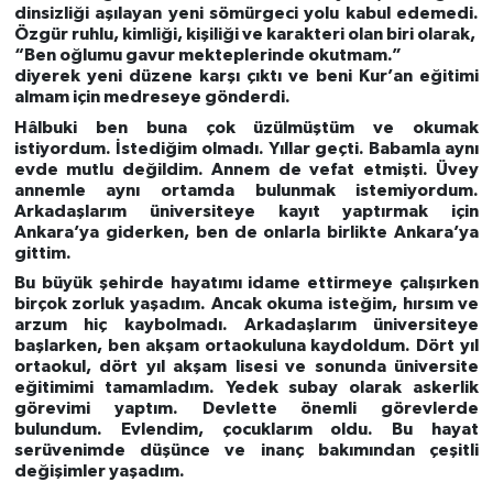
dinsizliği aşılayan yeni sömürgeci yolu kabul edemedi.
Özgür ruhlu, kimliği, kişiliği ve karakteri olan biri olarak,
“Ben oğlumu gavur mekteplerinde okutmam.”
diyerek yeni düzene karşı çıktı ve beni Kur’an eğitimi
almam için medreseye gönderdi.
Hâlbuki ben buna çok üzülmüştüm ve okumak
istiyordum. İstediğim olmadı. Yıllar geçti. Babamla aynı
evde mutlu değildim. Annem de vefat etmişti. Üvey
annemle aynı ortamda bulunmak istemiyordum.
Arkadaşlarım üniversiteye kayıt yaptırmak için
Ankara’ya giderken, ben de onlarla birlikte Ankara’ya
gittim.
Bu büyük şehirde hayatımı idame ettirmeye çalışırken
birçok zorluk yaşadım. Ancak okuma isteğim, hırsım ve
arzum hiç kaybolmadı. Arkadaşlarım üniversiteye
başlarken, ben akşam ortaokuluna kaydoldum. Dört yıl
ortaokul, dört yıl akşam lisesi ve sonunda üniversite
eğitimimi tamamladım. Yedek subay olarak askerlik
görevimi yaptım. Devlette önemli görevlerde
bulundum. Evlendim, çocuklarım oldu. Bu hayat
serüvenimde düşünce ve inanç bakımından çeşitli
değişimler yaşadım.