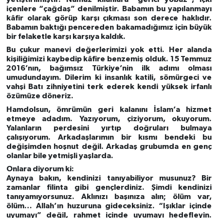
içenlere “çağdaş” denilmiştir. Babamın bu yapılanmayı
kâfir olarak görüp karşı çıkması son derece haklıdır.
Babamın baktığı pencereden bakamadığımız için büyük
bir felaketle karşı karşıya kaldık.
Bu çukur manevi değerlerimizi yok etti. Her alanda
kişiliğimizi kaybedip kâfire benzemiş olduk. 15 Temmuz
2016’nın, bağımsız Türkiye’nin ilk adımı olması
umudundayım. Dilerim ki insanlık katili, sömürgeci ve
vahşi Batı zihniyetini terk ederek kendi yüksek irfanlı
özümüze döneriz.
Hamdolsun, ömrümün geri kalanını İslam’a hizmet
etmeye adadım. Yazıyorum, çiziyorum, okuyorum.
Yalanların perdesini yırtıp doğruları bulmaya
çalışıyorum. Arkadaşlarımın bir kısmı bendeki bu
değişimden hoşnut değil. Arkadaş grubumda en genç
olanlar bile yetmişli yaşlarda.
Onlara diyorum ki:
Aynaya bakın, kendinizi tanıyabiliyor musunuz? Bir
zamanlar filinta gibi gençlerdiniz. Şimdi kendinizi
tanıyamıyorsunuz. Aklınızı başınıza alın; ölüm var,
ölüm… Allah’ın huzuruna gideceksiniz. “Işıklar içinde
uyumayı” değil,
rahmet içinde uyumayı
hedefleyin.