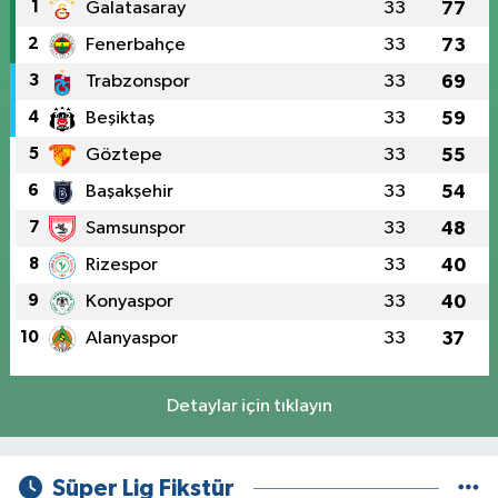
1
Galatasaray
33
77
2
Fenerbahçe
33
73
3
Trabzonspor
33
69
4
Beşiktaş
33
59
5
Göztepe
33
55
6
Başakşehir
33
54
7
Samsunspor
33
48
8
Rizespor
33
40
9
Konyaspor
33
40
10
Alanyaspor
33
37
Detaylar için tıklayın
Süper Lig Fikstür