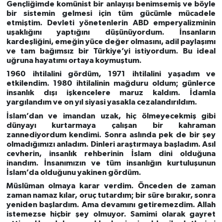
Gençliğimde komünist bir anlayışı benimsemiş ve böyle
bir sistemin gelmesi için tüm gücümle mücadele
etmiştim. Devleti yönetenlerin ABD emperyalizminin
uşaklığını yaptığını düşünüyordum. İnsanların
kardeşliğini, emeğin yüce değer olmasını, adil paylaşımı
ve tam bağımsız bir Türkiye’yi istiyordum. Bu ideal
uğruna hayatımı ortaya koymuştum.
1960 ihtilalini gördüm, 1971 ihtilalini yaşadım ve
etkilendim. 1980 ihtilalinin mağduru oldum; günlerce
insanlık dışı işkencelere maruz kaldım. İdamla
yargılandım ve on yıl siyasi yasakla cezalandırıldım.
İslam’dan ve imandan uzak, hiç ölmeyecekmiş gibi
dünyayı kurtarmaya çalışan bir kahraman
zannediyordum kendimi. Sonra aslında pek de bir şey
olmadığımızı anladım. Dinleri araştırmaya başladım. Asıl
cevherin, insanlık rehberinin İslam dini olduğuna
inandım. İnsanımızın ve tüm insanlığın kurtuluşunun
İslam’da olduğunu yakinen gördüm.
Müslüman olmaya karar verdim. Önceden de zaman
zaman namaz kılar, oruç tutardım; bir süre bırakır, sonra
yeniden başlardım. Ama devamını getiremezdim. Allah
istemezse hiçbir şey olmuyor. Samimi olarak gayret