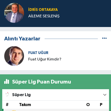
İDRIS ORTAKAYA
AİLEME SESLENİŞ
Alıntı Yazarlar
FUAT UĞUR
Fuat Uğur Kimdir?
Süper Lig Puan Durumu
Süper Lig
#
Takım
O
P