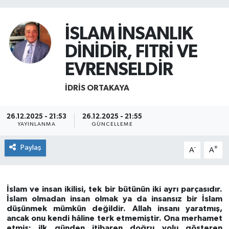
İSLAM İNSANLIK
DİNİDİR, FITRİ VE
EVRENSELDİR
İDRIS ORTAKAYA
26.12.2025 - 21:53
26.12.2025 - 21:55
YAYINLANMA
GÜNCELLEME
Paylaş
-
+
A
A
İslam ve insan ikilisi, tek bir bütünün iki ayrı parçasıdır.
İslam olmadan insan olmak ya da insansız bir İslam
düşünmek mümkün değildir. Allah insanı yaratmış,
ancak onu kendi hâline terk etmemiştir. Ona merhamet
etmiş; ilk günden itibaren doğru yolu gösteren