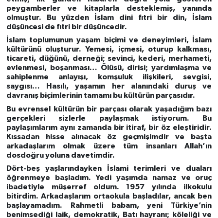
peygamberler ve kitaplarla desteklemiş, yanında
olmuştur. Bu yüzden İslam dini fıtri bir din, İslam
düşüncesi de fıtri bir düşüncedir.
İslam toplumunun yaşam biçimi ve deneyimleri, İslam
kültürünü oluşturur. Yemesi, içmesi, oturup kalkması,
ticareti, düğünü, derneği; sevinci, kederi, merhameti,
evlenmesi, boşanması… Ölüsü, dirisi; yardımlaşma ve
sahiplenme anlayışı, komşuluk ilişkileri, sevgisi,
saygısı… Hasılı, yaşamın her alanındaki duruş ve
davranış biçimlerinin tamamı bu kültürün parçasıdır.
Bu evrensel kültürün bir parçası olarak yaşadığım bazı
gerçekleri sizlerle paylaşmak istiyorum. Bu
paylaşımlarım aynı zamanda bir itiraf, bir öz eleştiridir.
Kıssadan hisse alınacak öz geçmişimdir ve başta
arkadaşlarım olmak üzere tüm insanları Allah’ın
dosdoğru yoluna davetimdir.
Dört-beş yaşlarındayken İslami terimleri ve duaları
öğrenmeye başladım. Yedi yaşımda namaz ve oruç
ibadetiyle müşerref oldum. 1957 yılında ilkokulu
bitirdim. Arkadaşlarım ortaokula başladılar, ancak ben
başlayamadım. Rahmetli babam, yeni Türkiye’nin
benimsediği laik, demokratik, Batı hayranı; köleliği ve