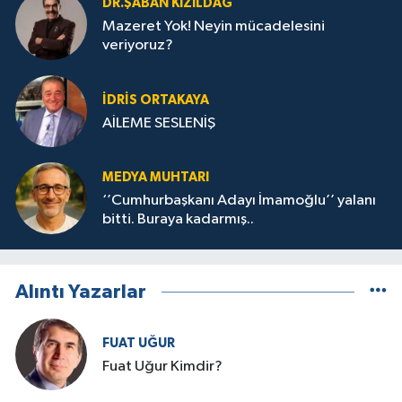
DR.ŞABAN KIZILDAĞ
Mazeret Yok! Neyin mücadelesini
veriyoruz?
İDRIS ORTAKAYA
AİLEME SESLENİŞ
MEDYA MUHTARI
‘’Cumhurbaşkanı Adayı İmamoğlu’’ yalanı
bitti. Buraya kadarmış..
Alıntı Yazarlar
FUAT UĞUR
Fuat Uğur Kimdir?