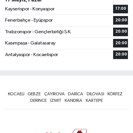
Kayserispor - Konyaspor
17:00
Fenerbahçe - Eyüpspor
20:00
Trabzonspor - Gençlerbirliği S.K.
20:00
Kasımpaşa - Galatasaray
20:00
Antalyaspor - Kocaelispor
20:00
KOCAELİ
GEBZE
ÇAYIROVA
DARICA
DİLOVASI
KÖRFEZ
DERİNCE
İZMİT
KANDIRA
KARTEPE