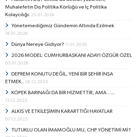
Muhalefetin Dış Politika Körlüğü ve İç Politika
Kolaycılığı:
25.01.2026
Yönetemediğimiz Gündemin Altında Ezilmek
18.01.2026
Dünya Nereye Gidiyor?
11.01.2026
2026 MODEL: CUMHURBAŞKANI ADAYI ÖZGÜR ÖZEL
03.01.2026
DEPREM KONUTU DEĞİL, YENİ BİR ŞEHİR İNŞA
ETMEK..
28.12.2025
KÖPEK BARINAĞI DA BİR HİZMETTİR, AMA …..
13.12.2025
ALKIŞ VE ETKİLEŞİMİN KARARTTIĞI HAYATLAR
07.12.2025
TUTUKLU OLAN İMAMOĞLU MU, CHP YÖNETİMİ Mİ?