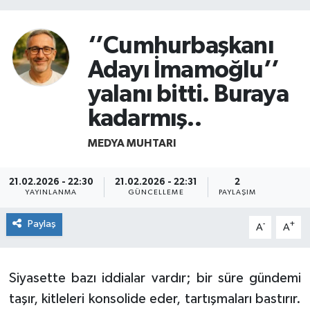
‘’Cumhurbaşkanı
Adayı İmamoğlu’’
yalanı bitti. Buraya
kadarmış..
MEDYA MUHTARI
21.02.2026 - 22:30
21.02.2026 - 22:31
2
YAYINLANMA
GÜNCELLEME
PAYLAŞIM
Paylaş
-
+
A
A
Siyasette bazı iddialar vardır; bir süre gündemi
taşır, kitleleri konsolide eder, tartışmaları bastırır.