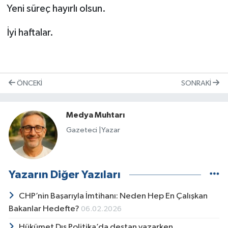
Yeni süreç hayırlı olsun.
İyi haftalar.
ÖNCEKI
SONRAKI
Medya Muhtarı
Gazeteci |Yazar
Yazarın Diğer Yazıları
CHP’nin Başarıyla İmtihanı: Neden Hep En Çalışkan
Bakanlar Hedefte?
06.02.2026
Hükümet Dış Politika’da destan yazarken,