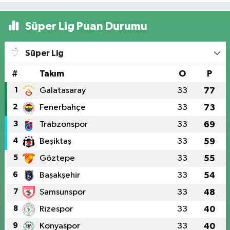
Süper Lig Puan Durumu
Süper Lig
#
Takım
O
P
1
Galatasaray
33
77
2
Fenerbahçe
33
73
3
Trabzonspor
33
69
4
Beşiktaş
33
59
5
Göztepe
33
55
6
Başakşehir
33
54
7
Samsunspor
33
48
8
Rizespor
33
40
9
Konyaspor
33
40