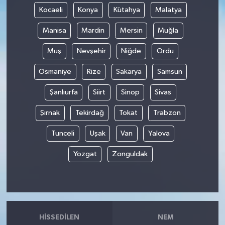
Kocaeli
Konya
Kütahya
Malatya
Manisa
Mardin
Mersin
Muğla
Muş
Nevşehir
Niğde
Ordu
Osmaniye
Rize
Sakarya
Samsun
Şanlıurfa
Siirt
Sinop
Sivas
Şırnak
Tekirdağ
Tokat
Trabzon
Tunceli
Uşak
Van
Yalova
Yozgat
Zonguldak
HISSEDILEN
NEM