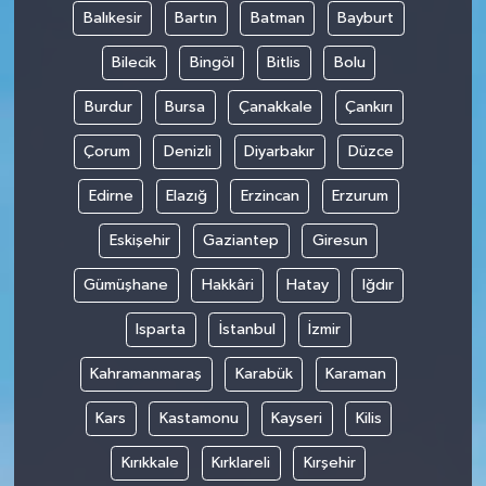
Balıkesir
Bartın
Batman
Bayburt
Bilecik
Bingöl
Bitlis
Bolu
Burdur
Bursa
Çanakkale
Çankırı
Çorum
Denizli
Diyarbakır
Düzce
Edirne
Elazığ
Erzincan
Erzurum
Eskişehir
Gaziantep
Giresun
Gümüşhane
Hakkâri
Hatay
Iğdır
Isparta
İstanbul
İzmir
Kahramanmaraş
Karabük
Karaman
Kars
Kastamonu
Kayseri
Kilis
Kırıkkale
Kırklareli
Kırşehir