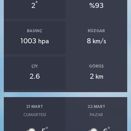
°
2
%93
BASINÇ
RÜZGAR
1003
8
hpa
km/s
ÇIY
GÖRÜŞ
2.6
2
km
21 MART
22 MART
CUMARTESI
PAZAR
°
°