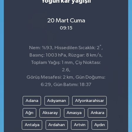
Yoğun kar yağışlı
20 Mart Cuma
09:15
°
Nem: %93, Hissedilen Sıcaklık: 2
,
Basınç: 1003 hPa, Rüzgar: 8 km/s,
Toplam Yağış: 1 mm, Çiy Noktası:
2.6,
Görüş Mesafesi: 2 km, Gün Doğumu:
6:29, Gün Batımı: 18:37
Adana
Adıyaman
Afyonkarahisar
Ağrı
Aksaray
Amasya
Ankara
Antalya
Ardahan
Artvin
Aydın