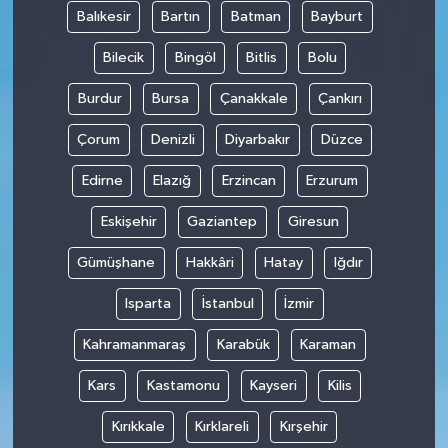
Balıkesir
Bartın
Batman
Bayburt
Bilecik
Bingöl
Bitlis
Bolu
Burdur
Bursa
Çanakkale
Çankırı
Çorum
Denizli
Diyarbakır
Düzce
Edirne
Elazığ
Erzincan
Erzurum
Eskişehir
Gaziantep
Giresun
Gümüşhane
Hakkâri
Hatay
Iğdır
Isparta
İstanbul
İzmir
Kahramanmaraş
Karabük
Karaman
Kars
Kastamonu
Kayseri
Kilis
Kırıkkale
Kırklareli
Kırşehir