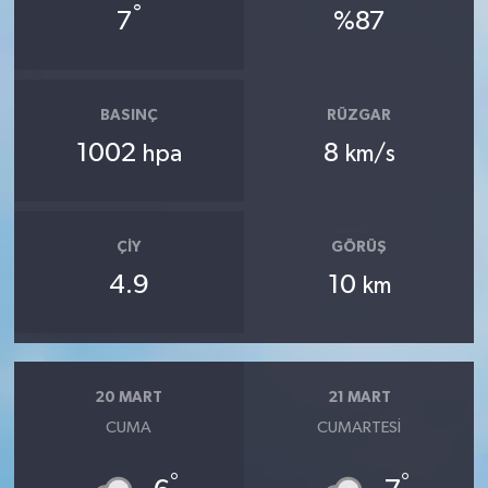
°
7
%87
BASINÇ
RÜZGAR
1002
8
hpa
km/s
ÇIY
GÖRÜŞ
4.9
10
km
20 MART
21 MART
CUMA
CUMARTESI
°
°