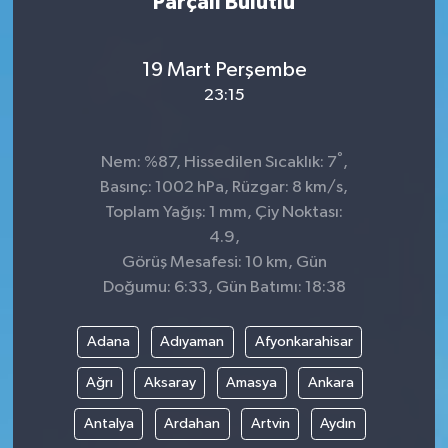
Parçalı Bulutlu
19 Mart Perşembe
23:15
°
Nem: %87, Hissedilen Sıcaklık: 7
,
Basınç: 1002 hPa, Rüzgar: 8 km/s,
Toplam Yağış: 1 mm, Çiy Noktası:
4.9,
Görüş Mesafesi: 10 km, Gün
Doğumu: 6:33, Gün Batımı: 18:38
Adana
Adıyaman
Afyonkarahisar
Ağrı
Aksaray
Amasya
Ankara
Antalya
Ardahan
Artvin
Aydın