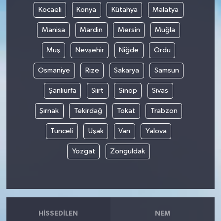
Kocaeli
Konya
Kütahya
Malatya
Manisa
Mardin
Mersin
Muğla
Muş
Nevşehir
Niğde
Ordu
Osmaniye
Rize
Sakarya
Samsun
Şanlıurfa
Siirt
Sinop
Sivas
Şırnak
Tekirdağ
Tokat
Trabzon
Tunceli
Uşak
Van
Yalova
Yozgat
Zonguldak
HISSEDILEN
NEM