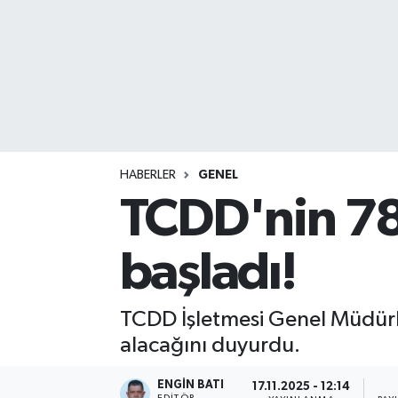
HABERLER
GENEL
TCDD'nin 780
başladı!
TCDD İşletmesi Genel Müdürlüğ
alacağını duyurdu.
ENGIN BATI
17.11.2025 - 12:14
EDITÖR