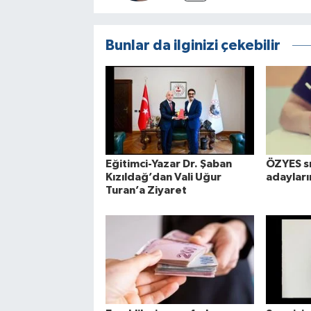
Bunlar da ilginizi çekebilir
Eğitimci-Yazar Dr. Şaban
ÖZYES sı
Kızıldağ’dan Vali Uğur
adayların
Turan’a Ziyaret