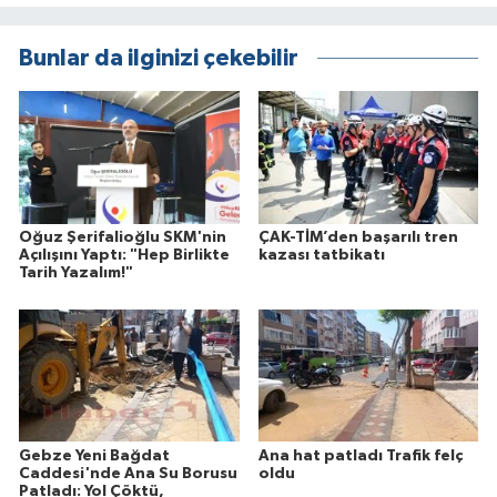
Bunlar da ilginizi çekebilir
Oğuz Şerifalioğlu SKM'nin
ÇAK-TİM’den başarılı tren
Açılışını Yaptı: "Hep Birlikte
kazası tatbikatı
Tarih Yazalım!"
Gebze Yeni Bağdat
Ana hat patladı Trafik felç
Caddesi'nde Ana Su Borusu
oldu
Patladı: Yol Çöktü,