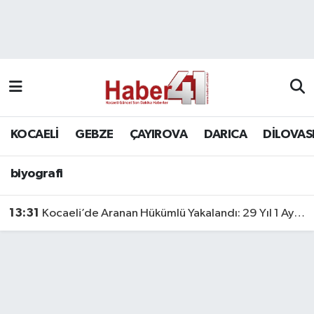
GENEL
KOCAELİ
biyografi
Nöbetçi Eczaneler
Siyaset
GEBZE
Hava Durumu
SPOR
ÇAYIROVA
Namaz Vakitleri
KOCAELİ
GEBZE
ÇAYIROVA
DARICA
DİLOVAS
Bilim, Teknoloji
DARICA
Trafik Durumu
biyografi
DİLOVASI
Süper Lig Puan Durumu ve Fikstür
13:31
Kocaeli’de Aranan Hükümlü Yakalandı: 29 Yıl 1 Ay Hapis Cezası Bulunuyordu
KÖRFEZ
Tüm Manşetler
Ekonomi
Son Dakika Haberleri
GÜNDEM
Haber Arşivi