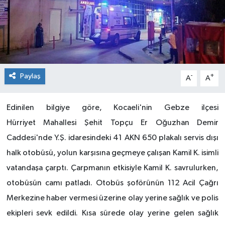
Paylaş
-
+
A
A
Edinilen bilgiye göre, Kocaeli'nin Gebze ilçesi
Hürriyet Mahallesi Şehit Topçu Er Oğuzhan Demir
Caddesi'nde Y.Ş. idaresindeki 41 AKN 650 plakalı servis dışı
halk otobüsü, yolun karşısına geçmeye çalışan Kamil K. isimli
vatandaşa çarptı. Çarpmanın etkisiyle Kamil K. savrulurken,
otobüsün camı patladı. Otobüs şoförünün 112 Acil Çağrı
Merkezine haber vermesi üzerine olay yerine sağlık ve polis
ekipleri sevk edildi. Kısa sürede olay yerine gelen sağlık