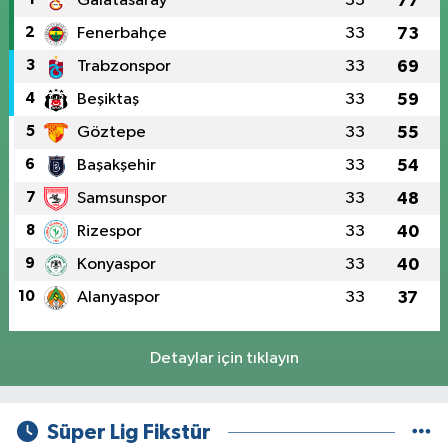
Galatasaray
33
77
2
Fenerbahçe
33
73
3
Trabzonspor
33
69
4
Beşiktaş
33
59
5
Göztepe
33
55
6
Başakşehir
33
54
7
Samsunspor
33
48
8
Rizespor
33
40
9
Konyaspor
33
40
10
Alanyaspor
33
37
Detaylar için tıklayın
Süper Lig Fikstür