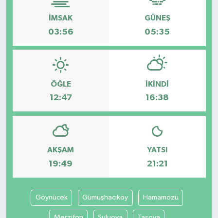
İMSAK
GÜNEŞ
03:56
05:35
ÖĞLE
İKINDI
12:47
16:38
AKŞAM
YATSI
19:49
21:21
Göynücek
Gümüşhacıköy
Hamamözü
Merzifon
Suluova
Taşova