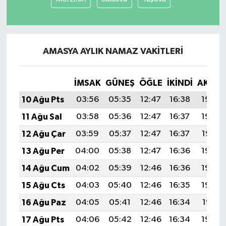
AMASYA AYLIK NAMAZ VAKITLERI
İMSAK
GÜNEŞ
ÖĞLE
İKINDI
AKŞA
10 Ağu Pts
03:56
05:35
12:47
16:38
19:49
11 Ağu Sal
03:58
05:36
12:47
16:37
19:48
12 Ağu Çar
03:59
05:37
12:47
16:37
19:47
13 Ağu Per
04:00
05:38
12:47
16:36
19:46
14 Ağu Cum
04:02
05:39
12:46
16:36
19:44
15 Ağu Cts
04:03
05:40
12:46
16:35
19:43
16 Ağu Paz
04:05
05:41
12:46
16:34
19:41
17 Ağu Pts
04:06
05:42
12:46
16:34
19:40