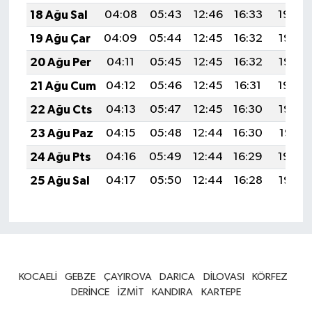
18 Ağu Sal
04:08
05:43
12:46
16:33
19:39
19 Ağu Çar
04:09
05:44
12:45
16:32
19:37
20 Ağu Per
04:11
05:45
12:45
16:32
19:36
21 Ağu Cum
04:12
05:46
12:45
16:31
19:34
22 Ağu Cts
04:13
05:47
12:45
16:30
19:33
23 Ağu Paz
04:15
05:48
12:44
16:30
19:31
24 Ağu Pts
04:16
05:49
12:44
16:29
19:30
25 Ağu Sal
04:17
05:50
12:44
16:28
19:28
KOCAELİ
GEBZE
ÇAYIROVA
DARICA
DİLOVASI
KÖRFEZ
DERİNCE
İZMİT
KANDIRA
KARTEPE