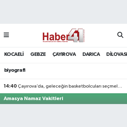
GENEL
KOCAELİ
biyografi
Nöbetçi Eczaneler
Siyaset
GEBZE
Hava Durumu
SPOR
ÇAYIROVA
Namaz Vakitleri
KOCAELİ
GEBZE
ÇAYIROVA
DARICA
DİLOVAS
Bilim, Teknoloji
DARICA
Trafik Durumu
biyografi
DİLOVASI
Süper Lig Puan Durumu ve Fikstür
14:40
Çayırova’da, geleceğin basketbolcuları seçmelerde ter döktü
KÖRFEZ
Tüm Manşetler
Amasya Namaz Vakitleri
Ekonomi
Son Dakika Haberleri
GÜNDEM
Haber Arşivi