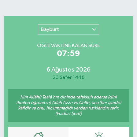
Bayburt
ÖĞLE VAKTİNE KALAN SÜRE
07:59
6 Ağustos 2026
23 Safer 1448
Kim Allâhü Teâlâ’nın dininde tefakkuh ederse (dînî
ilimleri öğrenirse) Allah Azze ve Celle, ona (her işinde)
kâfîdir ve onu, hiç ummadığı yerden rızıklandırıverir.
(Hadis-i Şerif)