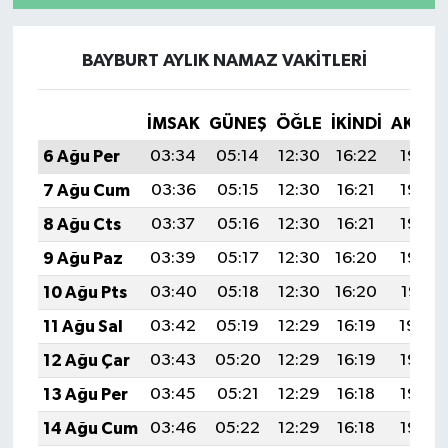
BAYBURT AYLIK NAMAZ VAKITLERI
İMSAK
GÜNEŞ
ÖĞLE
İKINDI
AKŞA
6 Ağu Per
03:34
05:14
12:30
16:22
19:36
7 Ağu Cum
03:36
05:15
12:30
16:21
19:35
8 Ağu Cts
03:37
05:16
12:30
16:21
19:33
9 Ağu Paz
03:39
05:17
12:30
16:20
19:32
10 Ağu Pts
03:40
05:18
12:30
16:20
19:31
11 Ağu Sal
03:42
05:19
12:29
16:19
19:30
12 Ağu Çar
03:43
05:20
12:29
16:19
19:28
13 Ağu Per
03:45
05:21
12:29
16:18
19:27
14 Ağu Cum
03:46
05:22
12:29
16:18
19:26