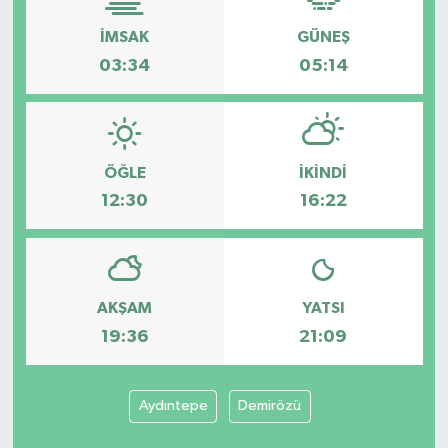
İMSAK
GÜNEŞ
03:34
05:14
ÖĞLE
İKINDI
12:30
16:22
AKŞAM
YATSI
19:36
21:09
Aydıntepe
Demirözü