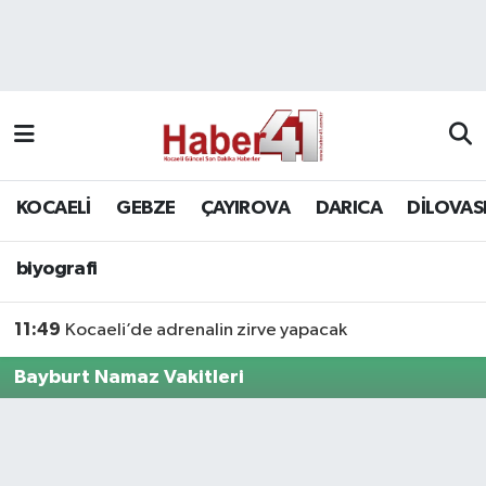
GENEL
KOCAELİ
biyografi
Nöbetçi Eczaneler
Siyaset
GEBZE
Hava Durumu
SPOR
ÇAYIROVA
Namaz Vakitleri
KOCAELİ
GEBZE
ÇAYIROVA
DARICA
DİLOVAS
Bilim, Teknoloji
DARICA
Trafik Durumu
biyografi
DİLOVASI
Süper Lig Puan Durumu ve Fikstür
11:49
Kocaeli’de adrenalin zirve yapacak
KÖRFEZ
Tüm Manşetler
Bayburt Namaz Vakitleri
Ekonomi
Son Dakika Haberleri
GÜNDEM
Haber Arşivi