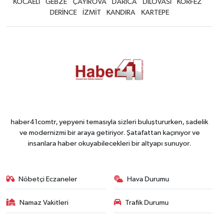
KOCAELİ
GEBZE
ÇAYIROVA
DARICA
DİLOVASI
KÖRFEZ
DERİNCE
İZMİT
KANDIRA
KARTEPE
haber41comtr, yepyeni temasıyla sizleri buluştururken, sadelik
ve modernizmi bir araya getiriyor. Şatafattan kaçınıyor ve
insanlara haber okuyabilecekleri bir altyapı sunuyor.
Nöbetçi Eczaneler
Hava Durumu
Namaz Vakitleri
Trafik Durumu