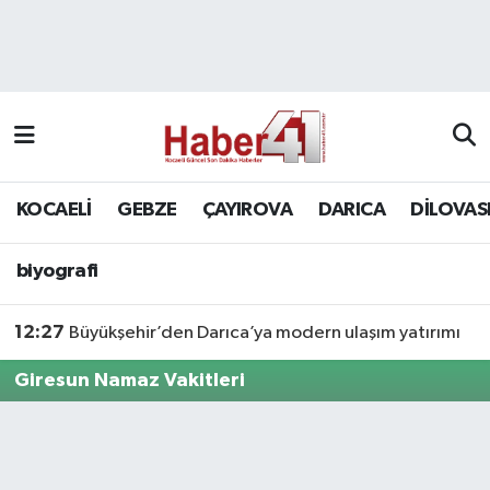
GENEL
KOCAELİ
biyografi
Nöbetçi Eczaneler
Siyaset
GEBZE
Hava Durumu
SPOR
ÇAYIROVA
Namaz Vakitleri
KOCAELİ
GEBZE
ÇAYIROVA
DARICA
DİLOVAS
Bilim, Teknoloji
DARICA
Trafik Durumu
biyografi
DİLOVASI
Süper Lig Puan Durumu ve Fikstür
12:27
Büyükşehir’den Darıca’ya modern ulaşım yatırımı
KÖRFEZ
Tüm Manşetler
Giresun Namaz Vakitleri
Ekonomi
Son Dakika Haberleri
GÜNDEM
Haber Arşivi