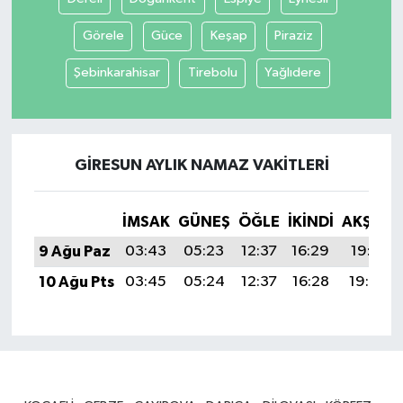
Görele
Güce
Keşap
Piraziz
Şebinkarahisar
Tirebolu
Yağlıdere
GIRESUN AYLIK NAMAZ VAKITLERI
İMSAK
GÜNEŞ
ÖĞLE
İKINDI
AKŞAM
9 Ağu Paz
03:43
05:23
12:37
16:29
19:41
10 Ağu Pts
03:45
05:24
12:37
16:28
19:40