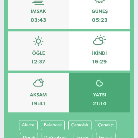
İMSAK
GÜNEŞ
03:43
05:23
ÖĞLE
İKINDI
12:37
16:29
AKŞAM
YATSI
19:41
21:14
Alucra
Bulancak
Çamoluk
Çanakçı
Dereli
Doğankent
Espiye
Eynesil