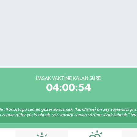
İMSAK VAKTİNE KALAN SÜRE
04:00:53
ır: Konuştuğu zaman güzel konuşmak, (kendisine) bir şey söylenildiği 
ğı zaman güler yüzlü olmak, söz verdiği zaman sözüne sâdık kalmak.” (Had