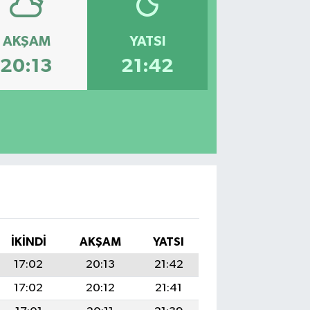
AKŞAM
YATSI
20:13
21:42
İKINDI
AKŞAM
YATSI
17:02
20:13
21:42
17:02
20:12
21:41