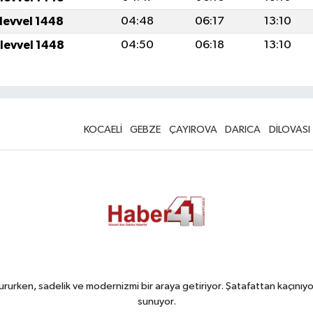
ulevvel 1448
04:48
06:17
13:10
ulevvel 1448
04:50
06:18
13:10
KOCAELİ
GEBZE
ÇAYIROVA
DARICA
DİLOVASI
rurken, sadelik ve modernizmi bir araya getiriyor. Şatafattan kaçınıyor
sunuyor.