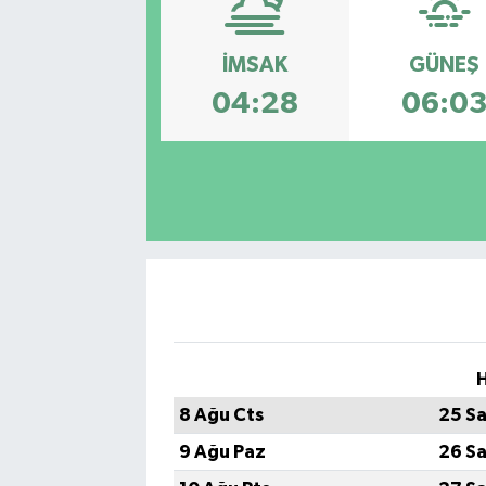
İMSAK
GÜNEŞ
04:28
06:0
H
8 Ağu Cts
25 Sa
9 Ağu Paz
26 Sa