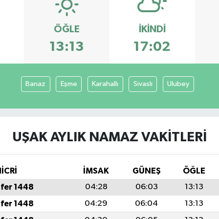
ÖĞLE
İKINDI
3
13:13
17:02
Banaz
Eşme
Karahallı
Sivaslı
Ulubey
UŞAK AYLIK NAMAZ VAKITLERI
İCRİ
İMSAK
GÜNEŞ
ÖĞLE
fer 1448
04:28
06:03
13:13
fer 1448
04:29
06:04
13:13