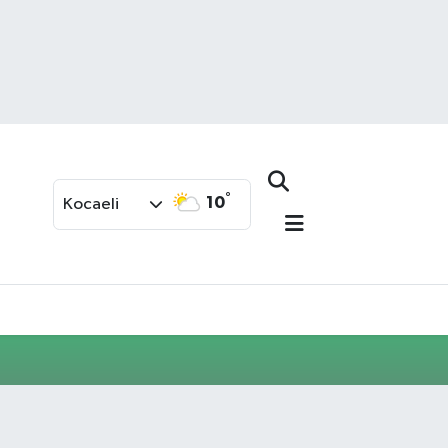
°
10
Kocaeli