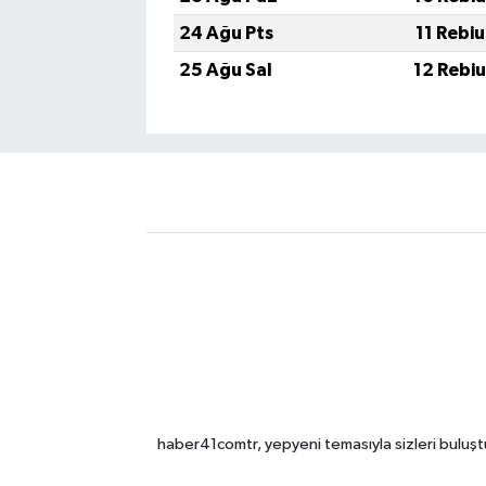
24 Ağu Pts
11 Rebi
25 Ağu Sal
12 Rebi
haber41comtr, yepyeni temasıyla sizleri buluştu