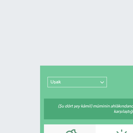
Uşak
(Şu dört şey kâmil) müminin ahlâkındand
karşılaştı