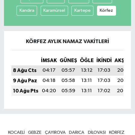
Kandıra
Karamürsel
Kartepe
Körfez
KÖRFEZ AYLIK NAMAZ VAKITLERI
İMSAK
GÜNEŞ
ÖĞLE
İKINDI
AKŞAM
8 Ağu Cts
04:17
05:57
13:12
17:03
20:16
9 Ağu Paz
04:18
05:58
13:11
17:03
20:15
10 Ağu Pts
04:20
05:59
13:11
17:02
20:14
KOCAELİ
GEBZE
ÇAYIROVA
DARICA
DİLOVASI
KÖRFEZ