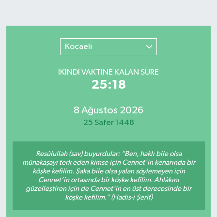
Kocaeli
İKINDI VAKTİNE KALAN SÜRE
25:18
8 Ağustos 2026
25 Safer 1448
Resûlullah (sav) buyurdular: “Ben, haklı bile olsa
münakaşayı terk eden kimse için Cennet’in kenarında bir
köşke kefilim. Şaka bile olsa yalan söylemeyen için
Cennet’in ortasında bir köşke kefilim. Ahlâkını
güzelleştiren için de Cennet’in en üst derecesinde bir
köşke kefilim.” (Hadis-i Şerif)