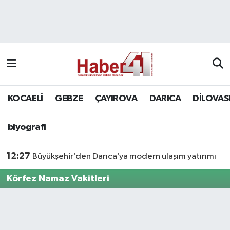
GENEL
KOCAELİ
biyografi
Nöbetçi Eczaneler
Siyaset
GEBZE
Hava Durumu
SPOR
ÇAYIROVA
Namaz Vakitleri
KOCAELİ
GEBZE
ÇAYIROVA
DARICA
DİLOVAS
Bilim, Teknoloji
DARICA
Trafik Durumu
biyografi
DİLOVASI
Süper Lig Puan Durumu ve Fikstür
12:27
Büyükşehir’den Darıca’ya modern ulaşım yatırımı
KÖRFEZ
Tüm Manşetler
Körfez Namaz Vakitleri
Ekonomi
Son Dakika Haberleri
GÜNDEM
Haber Arşivi