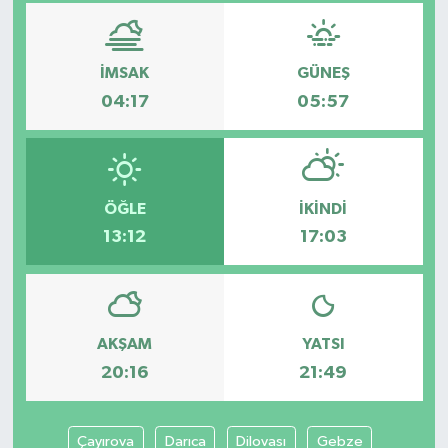
İMSAK
GÜNEŞ
04:17
05:57
ÖĞLE
İKINDI
13:12
17:03
AKŞAM
YATSI
20:16
21:49
Çayırova
Darıca
Dilovası
Gebze